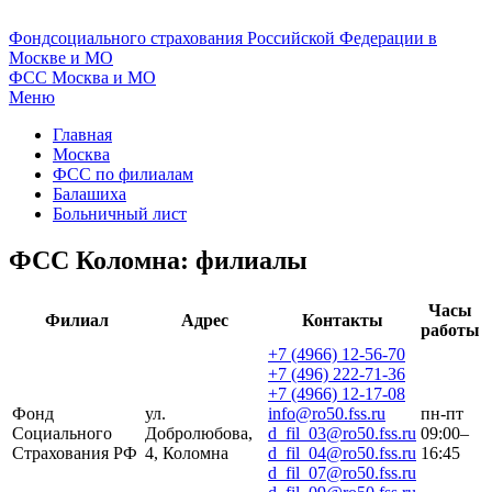
Фонд
социального страхования Российской Федерации в
Москве и МО
ФСС
Москва и МО
Меню
Главная
Москва
ФСС по филиалам
Балашиха
Больничный лист
ФСС Коломна: филиалы
Часы
Филиал
Адрес
Контакты
работы
+7 (4966) 12-56-70
+7 (496) 222-71-36
+7 (4966) 12-17-08
Фонд
ул.
info@ro50.fss.ru
пн-пт
Социального
Добролюбова,
d_fil_03@ro50.fss.ru
09:00–
Страхования РФ
4, Коломна
d_fil_04@ro50.fss.ru
16:45
d_fil_07@ro50.fss.ru